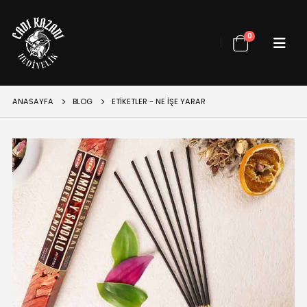
0
ANASAYFA
BLOG
ETIKETLER -
NE IŞE YARAR