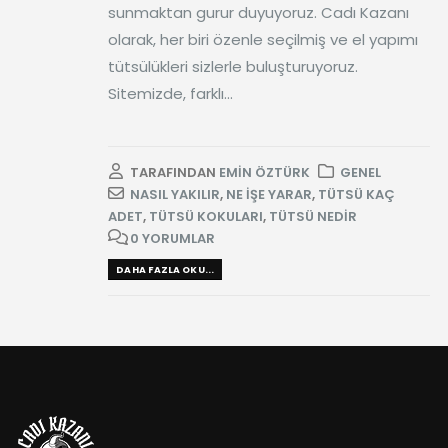
sunmaktan gurur duyuyoruz. Cadı Kazanı
olarak, her biri özenle seçilmiş ve el yapımı
tütsülükleri sizlerle buluşturuyoruz.
Sitemizde, farklı...
TARAFINDAN
EMIN ÖZTÜRK
GENEL
NASIL YAKILIR
,
NE IŞE YARAR
,
TÜTSÜ KAÇ
ADET
,
TÜTSÜ KOKULARI
,
TÜTSÜ NEDIR
0 YORUMLAR
DAHA FAZLA OKU...