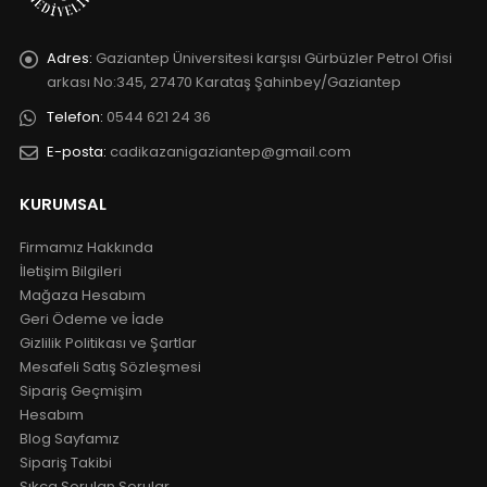
Adres:
Gaziantep Üniversitesi karşısı Gürbüzler Petrol Ofisi
arkası No:345, 27470 Karataş Şahinbey/Gaziantep
Telefon:
0544 621 24 36
E-posta:
cadikazanigaziantep@gmail.com
KURUMSAL
Firmamız Hakkında
İletişim Bilgileri
Mağaza Hesabım
Geri Ödeme ve İade
Gizlilik Politikası ve Şartlar
Mesafeli Satış Sözleşmesi
Sipariş Geçmişim
Hesabım
Blog Sayfamız
Sipariş Takibi
Sıkça Sorulan Sorular