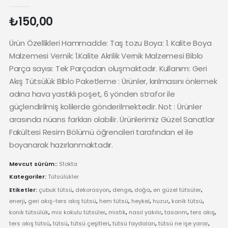
0
₺
150,00
Ürün Özellikleri Hammadde: Taş tozu Boya: 1. Kalite Boya
Malzemesi Vernik: 1.Kalite Akrilik Vernik Malzemesi Biblo
Parça sayısı: Tek Parçadan oluşmaktadır. Kullanım: Geri
Akış Tütsülük Biblo Paketleme : Ürünler, kırılmasını önlemek
adına hava yastıklı poşet, 6 yönden strafor ile
güçlendirilmiş kolilerde gönderilmektedir. Not : Ürünler
arasında nüans farkları olabilir. Ürünlerimiz Güzel Sanatlar
Fakültesi Resim Bölümü öğrencileri tarafından el ile
boyanarak hazırlanmaktadır.
Mevcut sürüm::
Stokta
Kategoriler:
Tütsülükler
Etiketler:
çubuk tütsü
,
dekorasyon
,
denge
,
doğa
,
en güzel tütsüler
,
enerji
,
geri akış-ters akış tütsü
,
hem tütsü
,
heykel
,
huzur
,
konik tütsü
,
konik tütsülük
,
mis kokulu tütsüler
,
mistik
,
nasıl yakılır
,
tasarım
,
ters akış
,
ters akış tütsü
,
tütsü
,
tütsü çeşitleri
,
tütsü faydaları
,
tütsü ne işe yarar
,