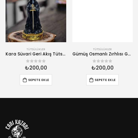
TÜTSÜLÜKLER
TÜTSÜLÜKLER
Kara Süvari Geri Akış Tütsülük- El Yapımı Tütsü Brülörü
Gümüş Osmanlı Zırhlısı Geri Akış Tütsülük – El Yapımı Tütsü Brülörü
₺
200,00
₺
200,00
0
5 üzerinden
0
5 üzerinden
SEPETE EKLE
SEPETE EKLE