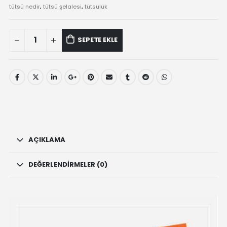
tütsü nedir
,
tütsü şelalesi
,
tütsülük
Küçük
SEPETE EKLE
Boy
Cadı
Geri
Akış
Tütsülük
-
El
Yapımı
Tütsü
AÇIKLAMA
Brülörü
quantity
DEĞERLENDIRMELER (0)