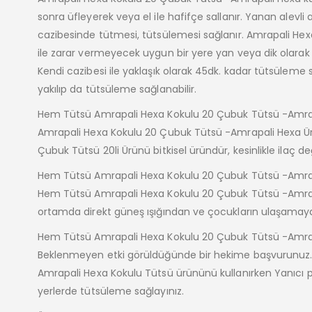
sonra üfleyerek veya el ile hafifçe sallanır. Yanan alev
cazibesinde tütmesi, tütsülemesi sağlanır. Amrapali Hex
ile zarar vermeyecek uygun bir yere yan veya dik olarak
Kendi cazibesi ile yaklaşık olarak 45dk. kadar tütsüleme 
yakılıp da tütsüleme sağlanabilir.
Hem Tütsü Amrapali Hexa Kokulu 20 Çubuk Tütsü -Amrapa
Amrapali Hexa Kokulu 20 Çubuk Tütsü -Amrapali Hexa Ü
Çubuk Tütsü 20li Ürünü bitkisel üründür, kesinlikle ilaç değ
Hem Tütsü Amrapali Hexa Kokulu 20 Çubuk Tütsü -Amrap
Hem Tütsü Amrapali Hexa Kokulu 20 Çubuk Tütsü -Amrapal
ortamda direkt güneş ışığından ve çocukların ulaşamaya
Hem Tütsü Amrapali Hexa Kokulu 20 Çubuk Tütsü -Amrapal
Beklenmeyen etki görüldüğünde bir hekime başvurunuz
Amrapali Hexa Kokulu Tütsü ürününü kullanırken Yanıcı 
yerlerde tütsüleme sağlayınız.