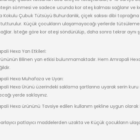
li ateşin sönmesi ve sadece ucunda kor ateş kalması sağlanır ve k
a Kokulu Çubuk Tütsüyü Buhurdanlık, çiçek saksısı dibi toprağına
 tutturulur. Küçük çocukların ulaşamayacağı yerlerde tütsüleme 
sağlar. İsteğe göre kor ateşi söndürülüp, daha sonra tekrar aynı ş
li Hexa Yan Etkileri:
rününün Bilinen yan etkisi bulunmamaktadır. Hem Amrapali Hex
ildir.
ali Hexa Muhafaza ve Uyarı:
i Hexa Ürünü üzerindeki saklama şartlarına uyarak serin kuru 
cağı yerde saklayınız.
i Hexa ürününü Tavsiye edilen kullanım şekline uygun olarak ku
.
parlayıcı patlayıcı maddelerden uzakta ve Küçük çocukların ul