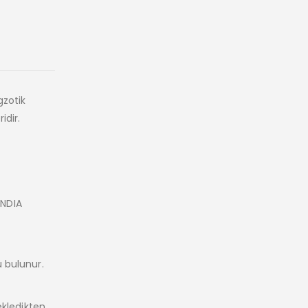
gzotik
idir.
INDIA
 bulunur.
ekledikten