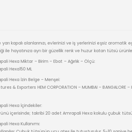
 kapalı alanlarınızı, evlerinizi ve iş yerlerinizi eşsiz aromatik e
iği ile hayatınıza ayrı bir güzellik renk ve huzur katan tütsü ürünler
i Hexa Miktar – Birim – Ebat – Ağırlık – Ölçü:
pali Hexa150 ML
li Hexa İzin Belge – Menşei:
ctures & Exporters HEM CORPORATION – MUMBAI – BANGALORE – 
li Hexa İçindekiler:
nü içerisinde; takribi 20 adet Amrapali Hexa kokulu çubuk tütsü
ali Hexa Kullanımı:
nılışı; Çubuk tütsünün ucu ateş ile tutuşturulur, 5-10 saniye b