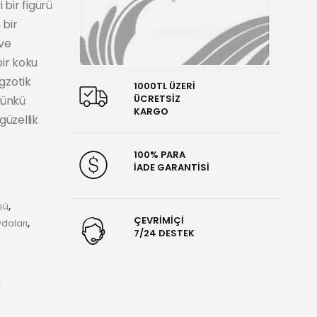
 bir figürü
 bir
 ve
bir koku
egzotik
1000TL ÜZERİ
ÜCRETSİZ
çünkü
KARGO
güzellik
100% PARA
İADE GARANTİSİ
sü
,
ÇEVRİMİÇİ
ydaları
,
7/24 DESTEK