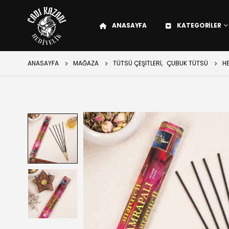
ANASAYFA
KATEGORILER
ANASAYFA
MAĞAZA
TÜTSÜ ÇEŞITLERI
,
ÇUBUK TÜTSÜ
H