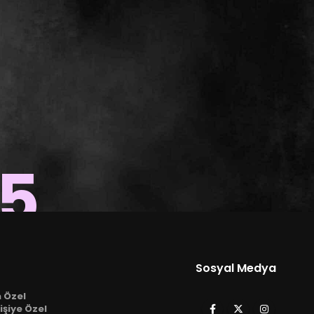
15
Sosyal Medya
n Özel
işiye Özel