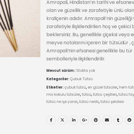
Amrapali, Hindistan’ın tarihi ve efsanevi
olan ve güzellik ve zarafetiyle ünlü olan
kraliçenin adıdır. Amrapali’nin güzelliği
zarafetiyle ilişkilendirilen hoş ve çekici 
beklersiniz. Bu, genellikle çiçeksi veya 
meyve notalarını içeren bir tütsüdür , 
Amrapali’nin efsanesi genellikle bu tür 
sembolleriyle ilişkilendirilir.
Mevcut sürüm::
Stokta yok
Kategoriler:
Çubuk Tütsü
Etiketler:
çubuk tütsü
,
en güzel tütsüler
,
hem tüt
mis kokulu tütsüler
,
tütsü
,
tütsü çeşitleri
,
tütsü fa
tütsü ne işe yarar
,
tütsü nedir
,
tütsü şelalesi