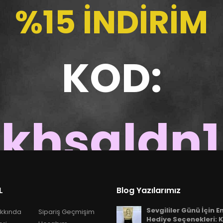
%15 İNDİRİM
KOD:
khsgldn
300 TL VE ÜZERİ ALIŞVERİŞLERDE GEÇERLİDİR
L
Blog Yazılarımız
Sevgililer Günü İçin E
kkında
Sipariş Geçmişim
Hediye Seçenekleri: K