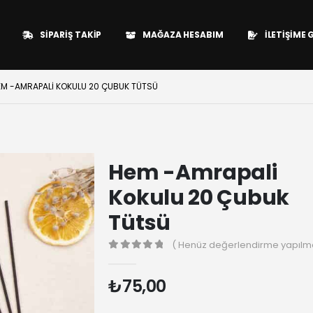
SIPARIŞ TAKIP
MAĞAZA HESABIM
İLETIŞIME 
EM -AMRAPALI KOKULU 20 ÇUBUK TÜTSÜ
Hem -Amrapali
Kokulu 20 Çubuk
Tütsü
( Henüz değerlendirme yapılma
0
₺
75,00