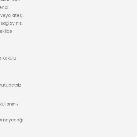
endi
 veya ateşi
sağlayınız.
ekilde
a Kokulu
rutubetsiz
llanınız.
aşamayacağı