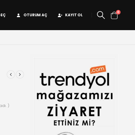
0
GEÇ
OTURUM AÇ
KAYIT OL
dı. )