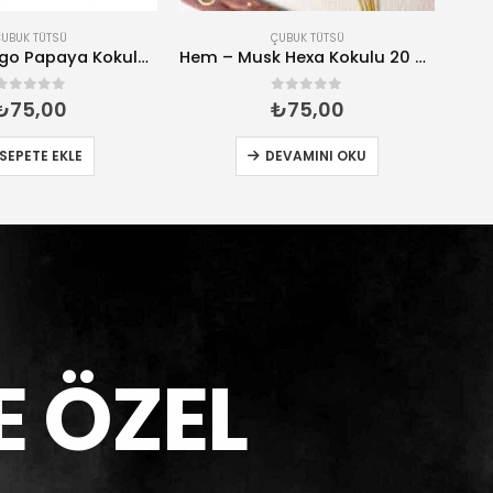
ÇUBUK TÜTSÜ
ÇUBUK TÜTSÜ
Hem – Mango Papaya Kokulu 20 Çubuk Tütsü
Hem – Musk Hexa Kokulu 20 Çubuk Tütsü
0
5 üzerinden
0
5 üzerinden
₺
75,00
₺
75,00
SEPETE EKLE
DEVAMINI OKU
E ÖZEL