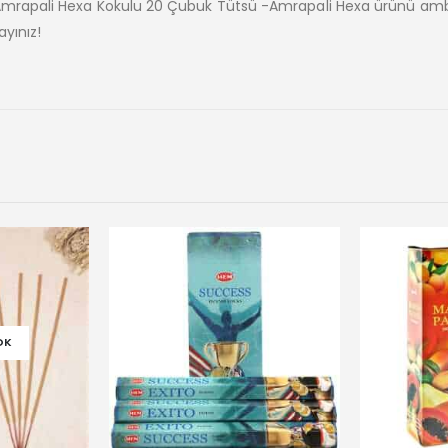
 Amrapali Hexa Kokulu 20 Çubuk Tütsü -Amrapali Hexa ürünü amb
yınız!
OK