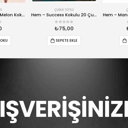
SÜ
ÇUBUK TÜTSÜ
Hem – Strawberry Melon Kokulu 20 Çubuk Tütsü
Hem – Success Kokulu 20 Çubuk Tütsü
rinden
0
5 üzerinden
0
₺
75,00
 OKU
SEPETE EKLE
LIŞVERİŞİNİZ