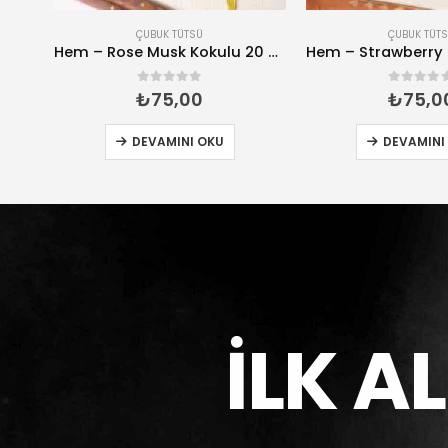
ÇUBUK TÜTSÜ
ÇUBUK TÜT
Hem – 7 Chakras Kokulu 20 Çubuk Tütsü
Hem – Rose Musk Kokulu 20 Çubuk Tütsü
0
5 üzerinden
0
5 üze
₺
75,00
₺
75,0
DEVAMINI OKU
DEVAMINI
İLK A