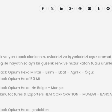
yarı kapalı alanlarınızı, evlerinizi ve iş yerlerinizi eşsiz aromat
iği ile hayatınıza ayrı bir güzellik renk ve huzur katan tütsü ürünler
k Opium Hexa Miktar – Birim – Ebat – Ağırlık – Ölçü:
lack Opium Hexa150 ML
ack Opium Hexa İzin Belge – Menşei:
Manufactures & Exporters HEM CORPORATION – MUMBAI – BANGA
ack Opium Hexa İçindekiler: