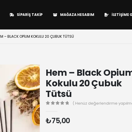
SIPARIŞ TAKIP
MAĞAZA HESABIM
İLETIŞIME 
EM – BLACK OPIUM KOKULU 20 ÇUBUK TÜTSÜ
Hem – Black Opiu
Kokulu 20 Çubuk
Tütsü
( Henüz değerlendirme yapılma
0
₺
75,00