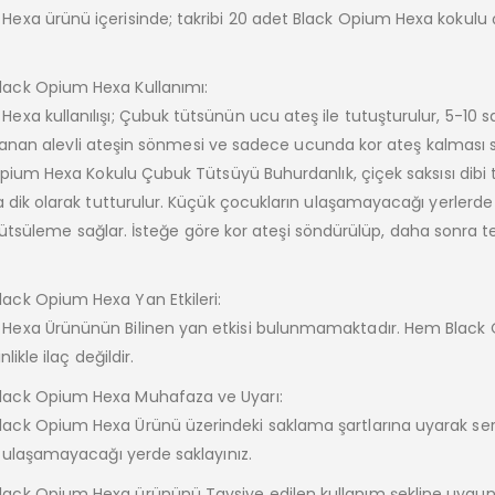
exa ürünü içerisinde; takribi 20 adet Black Opium Hexa kokulu
ack Opium Hexa Kullanımı:
a kullanılışı; Çubuk tütsünün ucu ateş ile tutuşturulur, 5-10 s
. Yanan alevli ateşin sönmesi ve sadece ucunda kor ateş kalması 
Opium Hexa Kokulu Çubuk Tütsüyü Buhurdanlık, çiçek saksısı dibi
a dik olarak tutturulur. Küçük çocukların ulaşamayacağı yerlerd
r tütsüleme sağlar. İsteğe göre kor ateşi söndürülüp, daha sonra t
ck Opium Hexa Yan Etkileri:
Hexa Ürününün Bilinen yan etkisi bulunmamaktadır. Hem Black
ikle ilaç değildir.
lack Opium Hexa Muhafaza ve Uyarı:
ck Opium Hexa Ürünü üzerindeki saklama şartlarına uyarak ser
 ulaşamayacağı yerde saklayınız.
ack Opium Hexa ürününü Tavsiye edilen kullanım şekline uygun