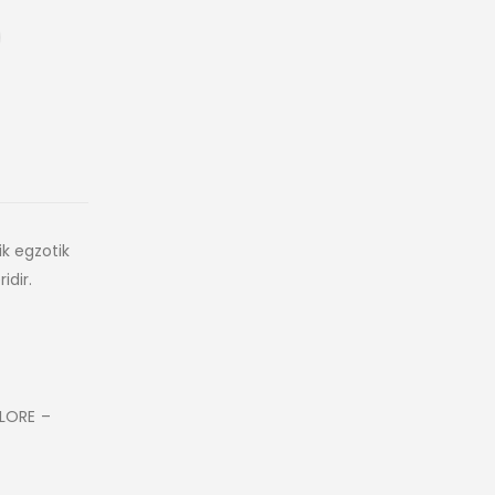
ik egzotik
idir.
LORE –