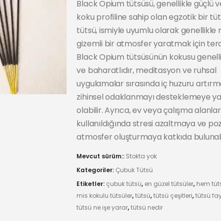
Black Opium tütsüsü, genellikle güçlü v
koku profiline sahip olan egzotik bir tü
tütsü, ismiyle uyumlu olarak genellikle 
gizemli bir atmosfer yaratmak için terci
Black Opium tütsüsünün kokusu genelli
ve baharatlıdır, meditasyon ve ruhsal
uygulamalar sırasında iç huzuru artır
zihinsel odaklanmayı desteklemeye y
olabilir. Ayrıca, ev veya çalışma alanla
kullanıldığında stresi azaltmaya ve pozi
atmosfer oluşturmaya katkıda bulunabi
Mevcut sürüm::
Stokta yok
Kategoriler:
Çubuk Tütsü
Etiketler:
çubuk tütsü
,
en güzel tütsüler
,
hem tüt
mis kokulu tütsüler
,
tütsü
,
tütsü çeşitleri
,
tütsü fa
tütsü ne işe yarar
,
tütsü nedir