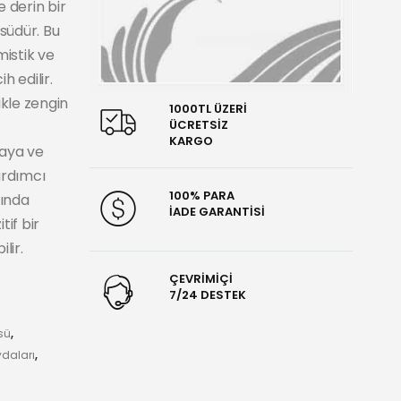
e derin bir
tsüdür. Bu
mistik ve
h edilir.
kle zengin
1000TL ÜZERİ
ÜCRETSİZ
KARGO
maya ve
ardımcı
100% PARA
rında
İADE GARANTİSİ
tif bir
lir.
ÇEVRİMİÇİ
7/24 DESTEK
sü
,
ydaları
,