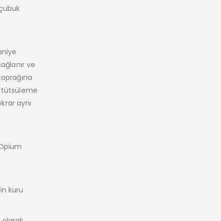
 çubuk
aniye
sağlanır ve
 toprağına
e tütsüleme
ekrar aynı
 Opium
in kuru
 olarak