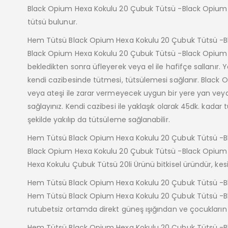
Black Opium Hexa Kokulu 20 Çubuk Tütsü -Black Opium H
tütsü bulunur.
Hem Tütsü Black Opium Hexa Kokulu 20 Çubuk Tütsü -Bl
Black Opium Hexa Kokulu 20 Çubuk Tütsü -Black Opium Hex
bekledikten sonra üfleyerek veya el ile hafifçe sallanır
kendi cazibesinde tütmesi, tütsülemesi sağlanır. Black 
veya ateşi ile zarar vermeyecek uygun bir yere yan vey
sağlayınız. Kendi cazibesi ile yaklaşık olarak 45dk. kada
şekilde yakılıp da tütsüleme sağlanabilir.
Hem Tütsü Black Opium Hexa Kokulu 20 Çubuk Tütsü -Bla
Black Opium Hexa Kokulu 20 Çubuk Tütsü -Black Opium 
Hexa Kokulu Çubuk Tütsü 20li Ürünü bitkisel üründür, kesinl
Hem Tütsü Black Opium Hexa Kokulu 20 Çubuk Tütsü -B
Hem Tütsü Black Opium Hexa Kokulu 20 Çubuk Tütsü -Bla
rutubetsiz ortamda direkt güneş ışığından ve çocukların
Hem Tütsü Black Opium Hexa Kokulu 20 Çubuk Tütsü -Bl