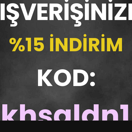
LIŞVERİŞİNİZ
%15 İNDİRİM
KOD:
khsgldn