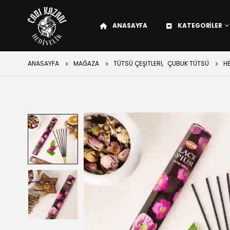
ANASAYFA
KATEGORILER
ANASAYFA
MAĞAZA
TÜTSÜ ÇEŞITLERI
,
ÇUBUK TÜTSÜ
H