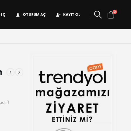
0
GEÇ
OTURUM AÇ
KAYIT OL
m
dı. )