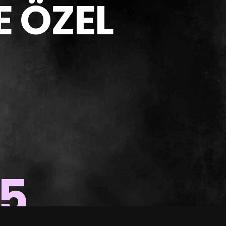
E ÖZEL
15