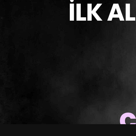
İLK A
c