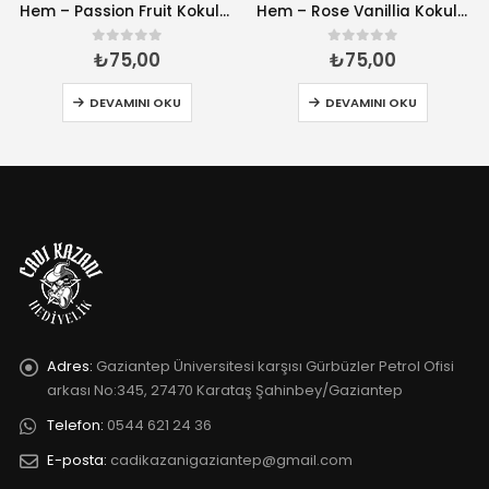
Hem – Passion Fruit Kokulu 20 Çubuk Tütsü
Hem – Rose Vanillia Kokulu 20 Çubuk Tütsü
₺
75,00
₺
75,00
0
5 üzerinden
0
5 üzerinden
DEVAMINI OKU
DEVAMINI OKU
Adres:
Gaziantep Üniversitesi karşısı Gürbüzler Petrol Ofisi
arkası No:345, 27470 Karataş Şahinbey/Gaziantep
Telefon:
0544 621 24 36
E-posta:
cadikazanigaziantep@gmail.com