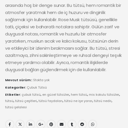
arasında hoş bir denge sunar. Bu tütsü, hem romantik bir
atmosfer yaratmak hem de iç huzuru ve dinginlik
sağlamak için kullanılabilir. Rose Musk tütsüsü, genellikle
tatlı, çiçeksi ve baharatlı notalara sahiptir. Gülün zarif ve
duygusal notası, romantik ve huzurlu bir atmosfer
yaratırken, muskun sıcak ve kalıcı kokusu, tütsünün derin
ve etkileyici bir izlenim bırakmasını sağlar. Bu tütsü, stresi
azaltmaya, zihni sakinleştirmeye ve ruhsal dengeyi teşvik
etmeye yardımcı olabilir. Ayrıca, romantik ilişkilerde
duygusal bağları güçlendirmek için de kullanılabilir.
Mevcut sürüm::
Stokta yok
Kategoriler:
Çubuk Tütsü
Etiketler:
çubuk tütsü
,
en güzel tütsüler
,
hem tütsü
,
mis kokulu tütsüler
,
tütsü
,
tütsü çeşitleri
,
tütsü faydaları
,
tütsü ne işe yarar
,
tütsü nedir
,
tütsü şelalesi