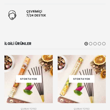
ÇEVRİMİÇİ
7/24 DESTEK
İLGILI ÜRÜNLER
STOKTA YOK
STOKTA YOK
ÇUBUK TÜTSÜ
ÇUBUK TÜTSÜ