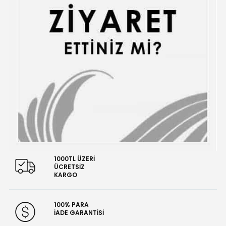
1000TL ÜZERİ
ÜCRETSİZ
KARGO
100% PARA
İADE GARANTİSİ