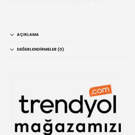
Çubuk
Tütsü
quantity
AÇIKLAMA
DEĞERLENDIRMELER (0)