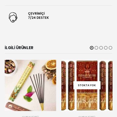
ÇEVRİMİÇİ
7/24 DESTEK
İLGILI ÜRÜNLER
STOKTA YOK
ÇUBUK TÜTSÜ
ÇUBUK TÜTSÜ