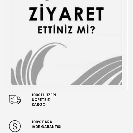
1000TL ÜZERİ
ÜCRETSİZ
KARGO
100% PARA
İADE GARANTİSİ