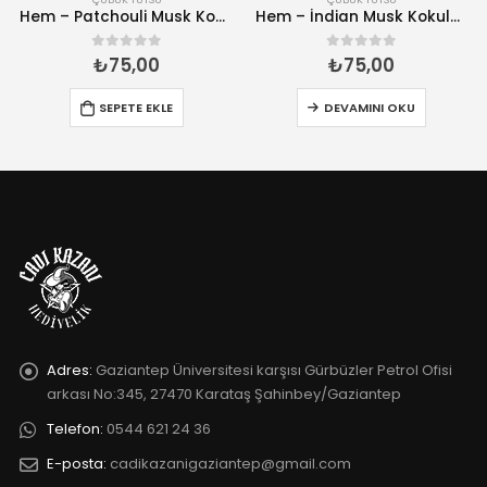
Hem – Patchouli Musk Kokulu 20 Çubuk Tütsü
Hem – İndian Musk Kokulu 20 Çubuk Tütsü
₺
75,00
₺
75,00
0
5 üzerinden
0
5 üzerinden
SEPETE EKLE
DEVAMINI OKU
Adres:
Gaziantep Üniversitesi karşısı Gürbüzler Petrol Ofisi
arkası No:345, 27470 Karataş Şahinbey/Gaziantep
Telefon:
0544 621 24 36
E-posta:
cadikazanigaziantep@gmail.com