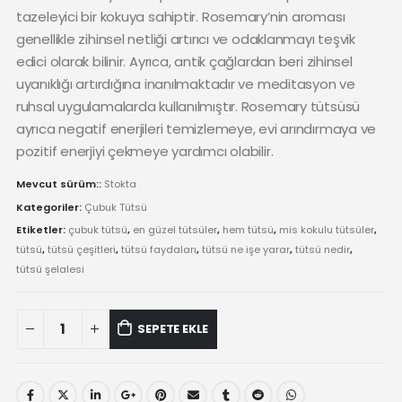
tazeleyici bir kokuya sahiptir. Rosemary’nin aroması
genellikle zihinsel netliği artırıcı ve odaklanmayı teşvik
edici olarak bilinir. Ayrıca, antik çağlardan beri zihinsel
uyanıklığı artırdığına inanılmaktadır ve meditasyon ve
ruhsal uygulamalarda kullanılmıştır. Rosemary tütsüsü
ayrıca negatif enerjileri temizlemeye, evi arındırmaya ve
pozitif enerjiyi çekmeye yardımcı olabilir.
Mevcut sürüm::
Stokta
Kategoriler:
Çubuk Tütsü
Etiketler:
çubuk tütsü
,
en güzel tütsüler
,
hem tütsü
,
mis kokulu tütsüler
,
tütsü
,
tütsü çeşitleri
,
tütsü faydaları
,
tütsü ne işe yarar
,
tütsü nedir
,
tütsü şelalesi
Hem
SEPETE EKLE
-
Rosemary
Kokulu
20