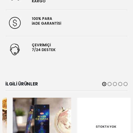
KARGO
100% PARA
İADE GARANTİSİ
ÇEVRİMİÇİ
7/24 DESTEK
İLGILI ÜRÜNLER
STOKTA YOK