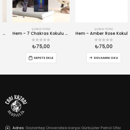
ÇUBUK TÜTSÜ
ÇUBUK TÜTSÜ
Hem – 7 Chakras Kokulu 20 Çubuk Tütsü
Hem – Amber Rose Kokulu 20 Çubuk Tütsü
₺
75,00
₺
75,00
0
5 üzerinden
0
5 üzerinden
SEPETE EKLE
DEVAMINI OKU
Adres:
Gaziantep Üniversitesi karşısı Gürbüzler Petrol Ofisi