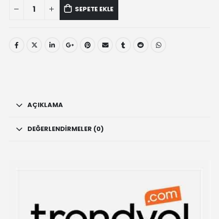
Hem
SEPETE EKLE
-
Sandalwood
Kokulu
20
Çubuk
Tütsü
quantity
AÇIKLAMA
DEĞERLENDIRMELER (0)