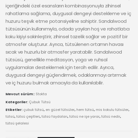
içeriğindeki özel esansların kombinasyonuyla zihinsel
rahatlama sağlama, duygusal dengeyi destekleme ve iç
huzuru teşvik etme potansiyeline sahiptir. Sandalwood
tütsüsünün kullanımıyla, odada yayılan hoş ve rahatlatıcı
koku kişiyi sakinleştirir, zihinsel tazelik sağlar ve pozitif bir
atmosfer oluşturur. Ayrıca, tütsülenen ortamın havası
sıcak ve huzurlu bir atmosfer yaratabilir. Sandalwood
tütsüsü, genellikle meditasyon, yoga ve ruhsal
uygulamaları desteklemek için tercih edilir. Ayrıca,
duygusal dengeyi güçlendirmek, odaklanmayı artırmak
ve iç huzuru bulmak amacıyla da kullanılabilir.
Mevcut sürüm::
Stokta
Kategoriler:
Çubuk Tütsü
Etiketler:
çubuk tütsü
,
en güzel tütsüler
,
hem tütsü
,
mis kokulu tütsüler
,
tütsü
,
tütsü çeşitleri
,
tütsü faydaları
,
tütsü ne işe yarar
,
tütsü nedir
,
tütsü şelalesi