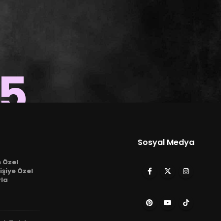
15
Sosyal Medya
n Özel
işiye Özel
rla