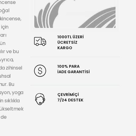
incense
oğal
nkincense,
 için
arı
1000TL ÜZERİ
ÜCRETSİZ
nün
KARGO
lır ve bu
Ayrıca,
100% PARA
da zihinsel
İADE GARANTİSİ
uhsal
nur. Bu
syon, yoga
ÇEVRİMİÇİ
 sıklıkla
7/24 DESTEK
 yükseltmek
 de