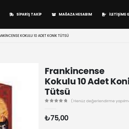
SIPARIŞ TAKIP
MAĞAZA HESABIM
İLETIŞIME 
ANKINCENSE KOKULU 10 ADET KONIK TÜTSÜ
Frankincense
Kokulu 10 Adet Kon
Tütsü
( Henüz değerlendirme yapılma
0
₺
75,00