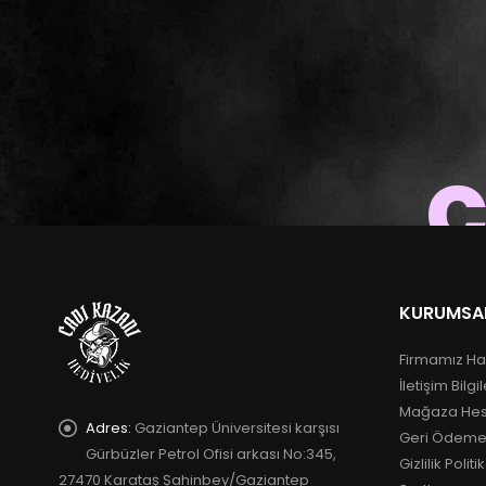
c
KURUMSA
Firmamız Ha
İletişim Bilgil
Mağaza He
Adres:
Gaziantep Üniversitesi karşısı
Geri Ödeme
Gürbüzler Petrol Ofisi arkası No:345,
Gizlilik Politi
27470 Karataş Şahinbey/Gaziantep