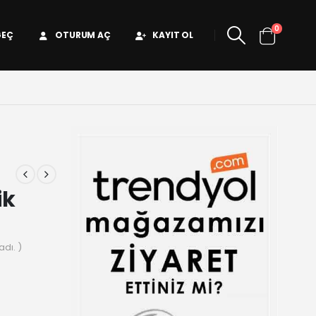
0
GEÇ
OTURUM AÇ
KAYIT OL
ik
dı. )