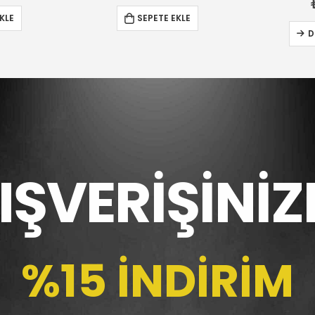
₺
75,00
KLE
D
DEVAMINI OKU
LIŞVERİŞİNİZ
%15 İNDİRİM