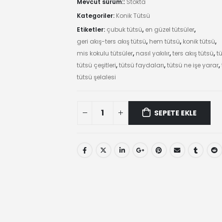
Mevcut sürüm::
Stokta
Kategoriler:
Konik Tütsü
Etiketler:
çubuk tütsü
,
en güzel tütsüler
,
geri akış-ters akış tütsü
,
hem tütsü
,
konik tütsü
,
mis kokulu tütsüler
,
nasıl yakılır
,
ters akış tütsü
,
t
tütsü çeşitleri
,
tütsü faydaları
,
tütsü ne işe yarar
,
tütsü şelalesi
Frankincense
SEPETE EKLE
Kokulu
10
Adet
Konik
Tütsü
quantity