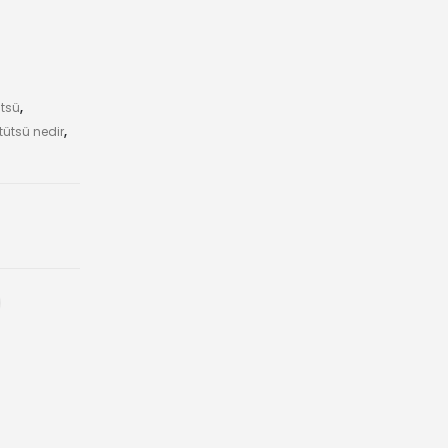
ütsü
,
tütsü nedir
,