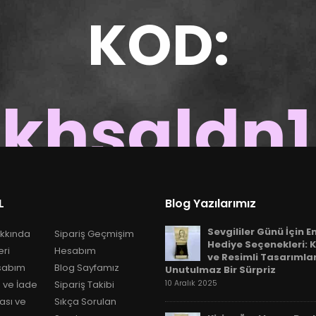
KOD:
khsgldn
300 TL VE ÜZERİ ALIŞVERİŞLERDE GEÇERLİDİR
L
Blog Yazılarımız
Sevgililer Günü İçin E
kkında
Sipariş Geçmişim
Hediye Seçenekleri: K
eri
Hesabım
ve Resimli Tasarımla
sabım
Blog Sayfamız
Unutulmaz Bir Sürpriz
 ve İade
Sipariş Takibi
10 Aralık 2025
kası ve
Sıkça Sorulan