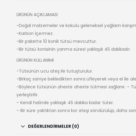
ÜRÜNÜN AÇIKLAMASI
-Doğal malzemeler ve kokulu geleneksel yağların karışımı 
-Karbon İçermez.
-Bir pakette 10 konik tütsü mevcuttur.
-Bir tütsü konisinin yanma süresi yaklaşık 45 dakikadır.
ÜRÜNÜN KULLANIMI
-Tütsünün ucu ateş ile tutuşturulur.
-Birkaç saniye bekledikten sonra üfleyerek veya el ile al
-Böylece tütsünün aheste aheste tütmesi sağlanır. – Tüts
yerleştirilir.
– Kendi halinde yaklaşık 45 dakika kadar tüter.
– Bir süre yaktıktan sonra kor ateşi söndürülüp, daha son
DEĞERLENDIRMELER (0)