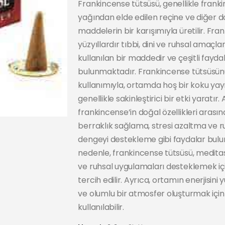
Frankincense tütsüsü, genellikle frank
yağından elde edilen reçine ve diğer d
maddelerin bir karışımıyla üretilir. Fra
yüzyıllardır tıbbi, dini ve ruhsal amaçlar
kullanılan bir maddedir ve çeşitli faydal
bulunmaktadır. Frankincense tütsüsü
kullanımıyla, ortamda hoş bir koku yayı
genellikle sakinleştirici bir etki yaratır. 
frankincense’in doğal özellikleri arasın
berraklık sağlama, stresi azaltma ve r
dengeyi destekleme gibi faydalar bulu
nedenle, frankincense tütsüsü, medita
ve ruhsal uygulamaları desteklemek için
tercih edilir. Ayrıca, ortamın enerjisini
ve olumlu bir atmosfer oluşturmak için
kullanılabilir.