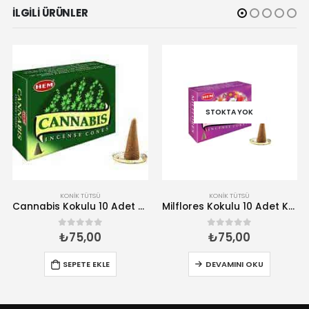
İLGILI ÜRÜNLER
STOKTA YOK
KONIK TÜTSÜ
KONIK TÜTSÜ
Cannabis Kokulu 10 Adet Konik Tütsü
Milflores Kokulu 10 Adet Konik Tütsü
₺
75,00
₺
75,00
0
5 üzerinden
0
5 üzerinden
SEPETE EKLE
DEVAMINI OKU