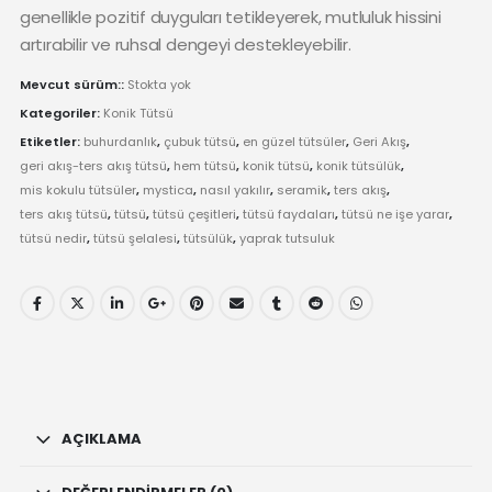
genellikle pozitif duyguları tetikleyerek, mutluluk hissini
artırabilir ve ruhsal dengeyi destekleyebilir.
Mevcut sürüm::
Stokta yok
Kategoriler:
Konik Tütsü
Etiketler:
buhurdanlık
,
çubuk tütsü
,
en güzel tütsüler
,
Geri Akış
,
geri akış-ters akış tütsü
,
hem tütsü
,
konik tütsü
,
konik tütsülük
,
mis kokulu tütsüler
,
mystica
,
nasıl yakılır
,
seramik
,
ters akış
,
ters akış tütsü
,
tütsü
,
tütsü çeşitleri
,
tütsü faydaları
,
tütsü ne işe yarar
,
tütsü nedir
,
tütsü şelalesi
,
tütsülük
,
yaprak tutsuluk
AÇIKLAMA