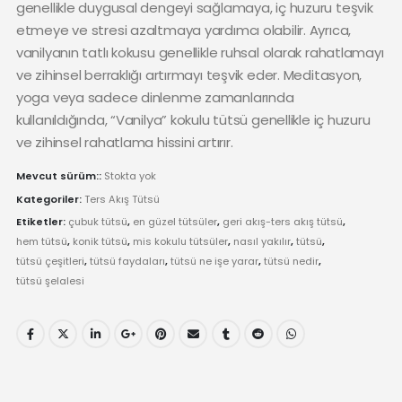
genellikle duygusal dengeyi sağlamaya, iç huzuru teşvik
etmeye ve stresi azaltmaya yardımcı olabilir. Ayrıca,
vanilyanın tatlı kokusu genellikle ruhsal olarak rahatlamayı
ve zihinsel berraklığı artırmayı teşvik eder. Meditasyon,
yoga veya sadece dinlenme zamanlarında
kullanıldığında, “Vanilya” kokulu tütsü genellikle iç huzuru
ve zihinsel rahatlama hissini artırır.
Mevcut sürüm::
Stokta yok
Kategoriler:
Ters Akış Tütsü
Etiketler:
çubuk tütsü
,
en güzel tütsüler
,
geri akış-ters akış tütsü
,
hem tütsü
,
konik tütsü
,
mis kokulu tütsüler
,
nasıl yakılır
,
tütsü
,
tütsü çeşitleri
,
tütsü faydaları
,
tütsü ne işe yarar
,
tütsü nedir
,
tütsü şelalesi