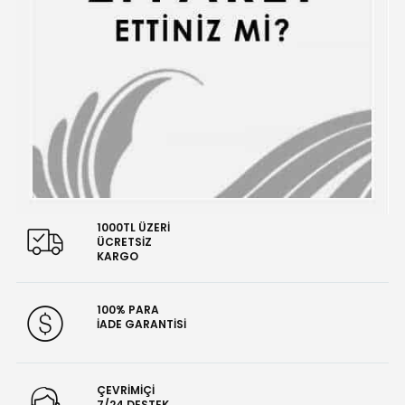
1000TL ÜZERİ
ÜCRETSİZ
KARGO
100% PARA
İADE GARANTİSİ
ÇEVRİMİÇİ
7/24 DESTEK