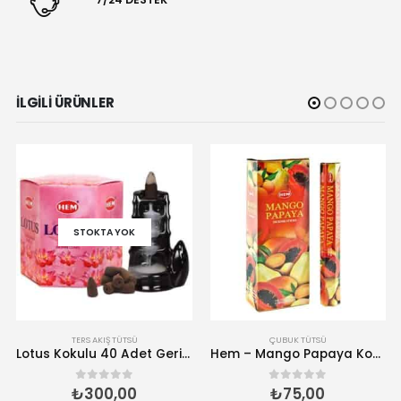
İLGILI ÜRÜNLER
STOKTA YOK
TERS AKIŞ TÜTSÜ
ÇUBUK TÜTSÜ
Lotus Kokulu 40 Adet Geri Akış Tütsü
Hem – Mango Papaya Kokulu 20 Çubuk Tütsü
₺
300,00
₺
75,00
0
5 üzerinden
0
5 üzerinden