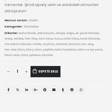
tamamlar. Şimdi sipariş verin ve evinizdeki atmosferi
dönüştürün!
Mevcut sürüm::
Stokta
Kategoriler:
Tütsülükler
Etiketler:
buhurdanlık
,
dekorasyon
,
denge
,
doğa
,
en güzel tütsüler
,
enerji
,
estetik
,
Geri Akış
,
hem tütsü
,
huzur
,
konik tütsü
,
konik tütsülük
,
mis kokulu tütsüler
,
mistik
,
mystica
,
seramik
,
tasarım
,
ters akış
,
ters akış tütsü
,
tütsü
,
tütsü çeşitleri
,
tütsü faydaları
,
tütsü ne işe yarar
,
tütsü nedir
,
tütsü şelalesi
,
tütsülük
Gold
SEPETE EKLE
Osmanlı
Zırhlısı
Geri
Akış
Tütsülük
-
El