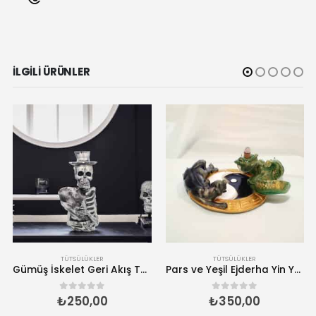
İLGILI ÜRÜNLER
TÜTSÜLÜKLER
TÜTSÜLÜKLER
Gümüş İskelet Geri Akış Tütsülük – El Yapımı Tütsü Brülörü
Pars ve Yeşil Ejderha Yin Yang Geri Akış Tütsülük – El Yapımı Tütsü Brülörü
₺
250,00
₺
350,00
0
5 üzerinden
0
5 üzerinden