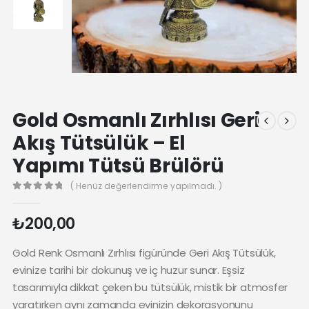
Gold Osmanlı Zırhlısı Geri
Akış Tütsülük – El
Yapımı Tütsü Brülörü
( Henüz değerlendirme yapılmadı. )
0
₺
200,00
Gold Renk Osmanlı Zırhlısı figüründe Geri Akış Tütsülük,
evinize tarihi bir dokunuş ve iç huzur sunar. Eşsiz
tasarımıyla dikkat çeken bu tütsülük, mistik bir atmosfer
yaratırken aynı zamanda evinizin dekorasyonunu