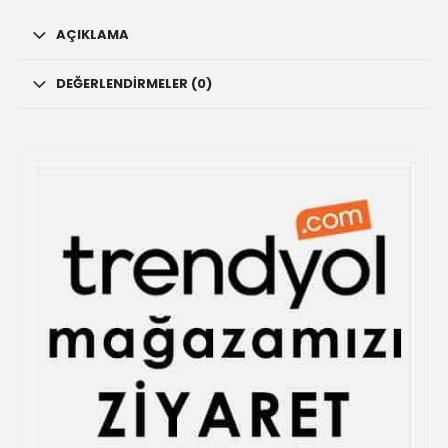
Yapımı
Tütsü
AÇIKLAMA
Brülörü
quantity
DEĞERLENDIRMELER (0)