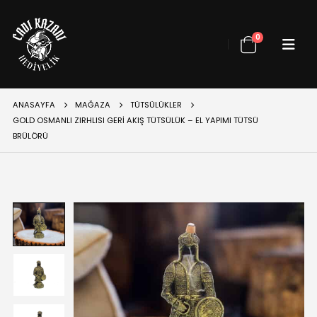
0
ANASAYFA
MAĞAZA
TÜTSÜLÜKLER
GOLD OSMANLI ZIRHLISI GERI AKIŞ TÜTSÜLÜK – EL YAPIMI TÜTSÜ
BRÜLÖRÜ