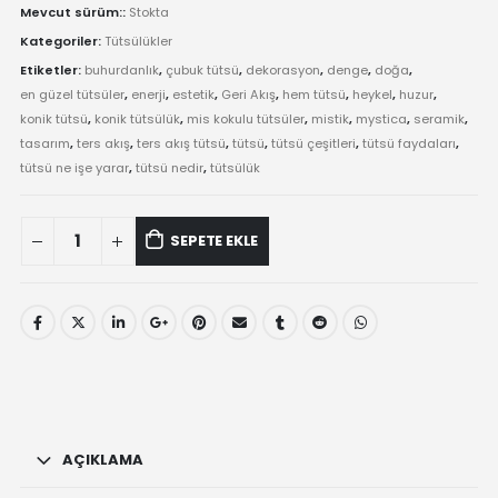
Mevcut sürüm::
Stokta
Kategoriler:
Tütsülükler
Etiketler:
buhurdanlık
,
çubuk tütsü
,
dekorasyon
,
denge
,
doğa
,
en güzel tütsüler
,
enerji
,
estetik
,
Geri Akış
,
hem tütsü
,
heykel
,
huzur
,
konik tütsü
,
konik tütsülük
,
mis kokulu tütsüler
,
mistik
,
mystica
,
seramik
,
tasarım
,
ters akış
,
ters akış tütsü
,
tütsü
,
tütsü çeşitleri
,
tütsü faydaları
,
tütsü ne işe yarar
,
tütsü nedir
,
tütsülük
Sarı
SEPETE EKLE
Saçlı
Deniz
Kızı
Çubuk
Tütsülük
quantity
AÇIKLAMA