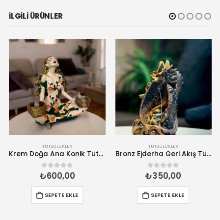
İLGILI ÜRÜNLER
TÜTSÜLÜKLER
TÜTSÜLÜKLER
Krem Doğa Ana Konik Tütsülük – El Yapımı Tütsü Brülörü
Bronz Ejderha Geri Akış Tütsülük- El Yapımı Tütsü Brülörü
₺
600,00
₺
350,00
0
5 üzerinden
0
5 üzerinden
SEPETE EKLE
SEPETE EKLE