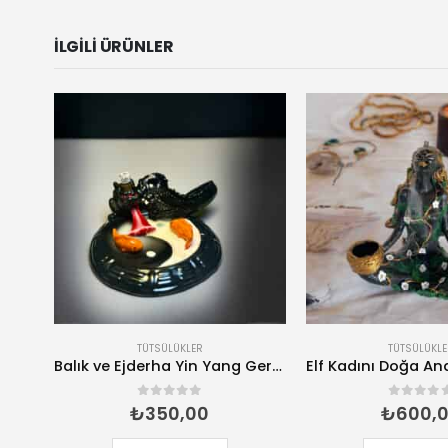
İLGILI ÜRÜNLER
ÜTSÜLÜKLER
TÜTSÜLÜKLER
Balık ve Ejderha Yin Yang Geri Akış Tütsülük – El Yapımı Tütsü Brülörü
Elf Kadını Doğa Ana Gold Geri Akış Tütsülük- El Yapımı Tütsü Brülörü
0
5 üzerinden
0
5 üzerinden
₺
350,00
₺
600,00