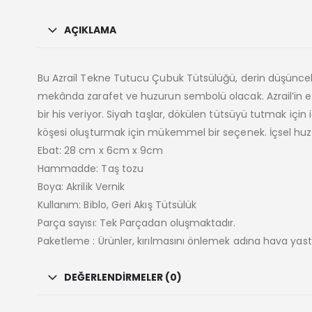
AÇIKLAMA
Bu Azrail Tekne Tutucu Çubuk Tütsülüğü, derin düşünceleri
mekânda zarafet ve huzurun sembolü olacak. Azrail’in el y
bir his veriyor. Siyah taşlar, dökülen tütsüyü tutmak içi
köşesi oluşturmak için mükemmel bir seçenek. İçsel huzur
Ebat: 28 cm x 6cm x 9cm
Hammadde: Taş tozu
Boya: Akrilik Vernik
Kullanım: Biblo, Geri Akış Tütsülük
Parça sayısı: Tek Parçadan oluşmaktadır.
Paketleme : Ürünler, kırılmasını önlemek adına hava yastık
DEĞERLENDIRMELER (0)