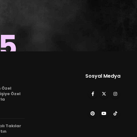
15
Sosyal Medya
n Özel
işiye Özel
rla
ılı Takılar
tın