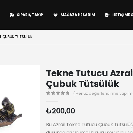
SIPARIŞ TAKIP
MAĞAZA HESABIM
İLETIŞIME 
IL ÇUBUK TÜTSÜLÜK
Tekne Tutucu Azrai
Çubuk Tütsülük
( Henüz değerlendirme yapılma
0
₺
200,00
Bu Azrail Tekne Tutucu Çubuk Tütsülüğ
düşünceleri ve içsel huzuru soyut bir şe