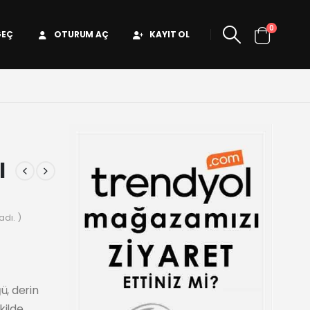
0
GEÇ
OTURUM AÇ
KAYIT OL
l
dı. )
ü, derin
kilde