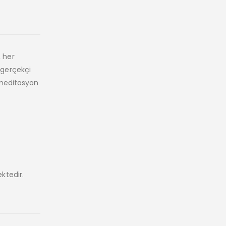
, her
 gerçekçi
e meditasyon
ktedir.