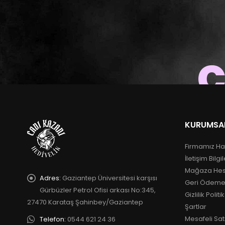
c
KURUMSA
Firmamız Ha
İletişim Bilgil
Mağaza He
Adres:
Gaziantep Üniversitesi karşısı
Geri Ödeme
Gürbüzler Petrol Ofisi arkası No:345,
Gizlilik Politi
27470 Karataş Şahinbey/Gaziantep
Şartlar
Mesafeli Sat
Telefon:
0544 621 24 36