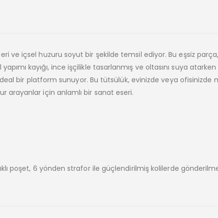
 ve içsel huzuru soyut bir şekilde temsil ediyor. Bu eşsiz parça
apımı kayığı, ince işçilikle tasarlanmış ve oltasını suya atarken
n ideal bir platform sunuyor. Bu tütsülük, evinizde veya ofisinizd
 arayanlar için anlamlı bir sanat eseri.
lı poşet, 6 yönden strafor ile güçlendirilmiş kolilerde gönderilme