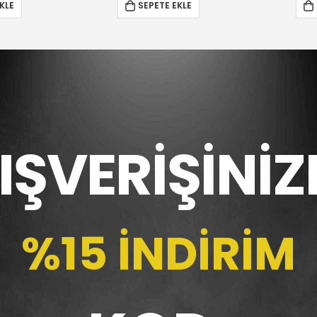
SEPETE EKLE
SEPETE EKLE
LIŞVERİŞİNİZ
%15 İNDİRİM