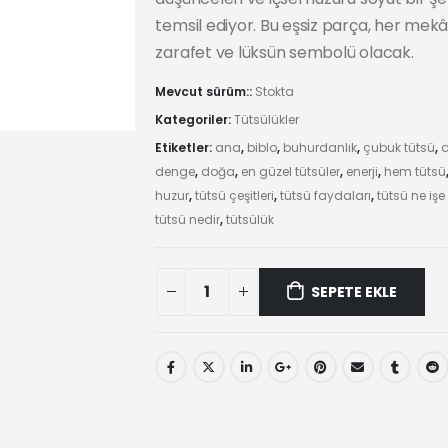
temsil ediyor. Bu eşsiz parça, her mek
zarafet ve lüksün sembolü olacak.
Mevcut sürüm::
Stokta
Kategoriler:
Tütsülükler
Etiketler:
ana
,
biblo
,
buhurdanlık
,
çubuk tütsü
,
denge
,
doğa
,
en güzel tütsüler
,
enerji
,
hem tütsü
huzur
,
tütsü çeşitleri
,
tütsü faydaları
,
tütsü ne işe
tütsü nedir
,
tütsülük
Tekne
SEPETE EKLE
Tutucu
Azrail
Çubuk
Tütsülük
quantity