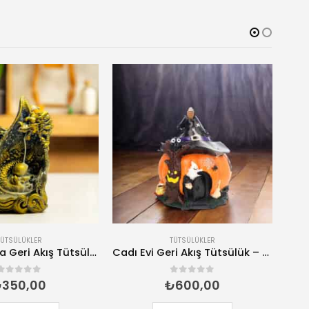
TÜTSÜLÜKLER
TÜTSÜLÜKLER
Cadı Evi Geri Akış Tütsülük – El Yapımı Tütsü Brülörü
0
5 üzerinden
0
5 üzerind
₺
600,00
₺
250,00