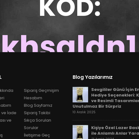
KOD:
khsgldn
300 TL VE ÜZERİ ALIŞVERİŞLERDE GEÇERLİDİR
L
Blog Yazılarımız
Sevgililer Günü İçin E
kkında
Sipariş Geçmişim
Hediye Seçenekleri: K
eri
Hesabım
ve Resimli Tasarımla
sabım
Blog Sayfamız
Unutulmaz Bir Sürpriz
 ve İade
Sipariş Takibi
10 Aralık 2025
kası ve
Sıkça Sorulan
Sorular
Kişiye Özel Lazer Bask
ile Anlamlı Anlar Yara
ış
İletişime Geç