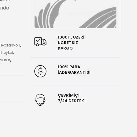
ânda
1000TL ÜZERİ
ÜCRETSİZ
dekorasyon
,
KARGO
,
heykel
,
 yarar
,
100% PARA
İADE GARANTİSİ
ÇEVRİMİÇİ
7/24 DESTEK