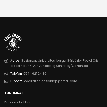
Adres:
Gaziantep Üniversitesi karşısı Gürbüzler Petrol Ofisi
arkası No:345, 27470 Karataş Şahinbey/Gaziantep
Telefon:
0544 621 24 36
E-posta:
cadikazanigaziantep@gmail.com
KURUMSAL
Firmamız Hakkında