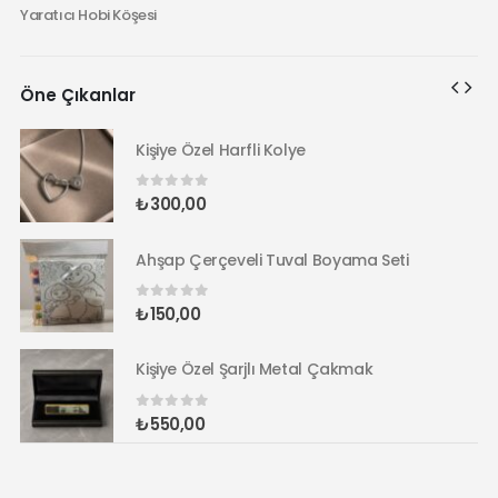
Yaratıcı Hobi Köşesi
Öne Çıkanlar
Kişiye Özel Harfli Kolye
0
5 üzerinden
₺
300,00
Ahşap Çerçeveli Tuval Boyama Seti
0
5 üzerinden
₺
150,00
Kişiye Özel Şarjlı Metal Çakmak
0
5 üzerinden
₺
550,00