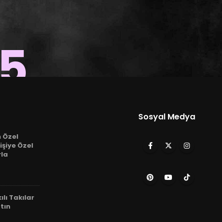
15
Sosyal Medya
n Özel
işiye Özel
rla
ılı Takılar
tın