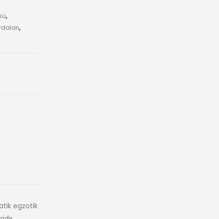
sü
,
ydaları
,
atik egzotik
idir.