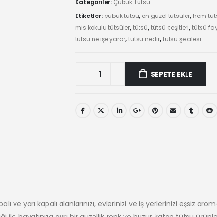
Kategoriler:
Çubuk Tütsü
Etiketler:
çubuk tütsü
,
en güzel tütsüler
,
hem tüt
mis kokulu tütsüler
,
tütsü
,
tütsü çeşitleri
,
tütsü fa
tütsü ne işe yarar
,
tütsü nedir
,
tütsü şelalesi
Hem
SEPETE EKLE
-
The
Moon
Kokulu
20
Çubuk
Tütsü
quantity
e yarı kapalı alanlarınızı, evlerinizi ve iş yerlerinizi eşsiz arom
iği ile hayatınıza ayrı bir güzellik renk ve huzur katan tütsü ürünler