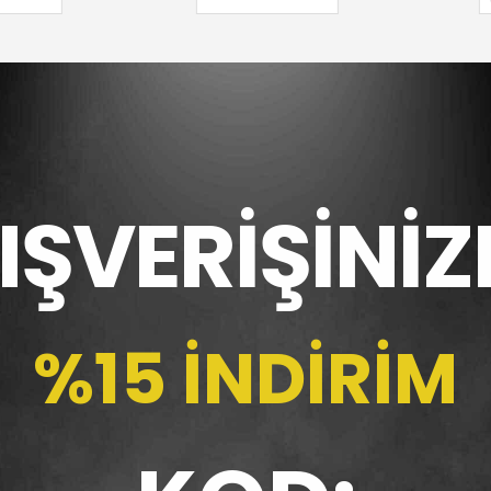
LIŞVERİŞİNİZ
%15 İNDİRİM