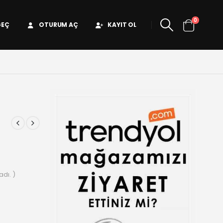
0
GEÇ
OTURUM AÇ
KAYIT OL
dı. )