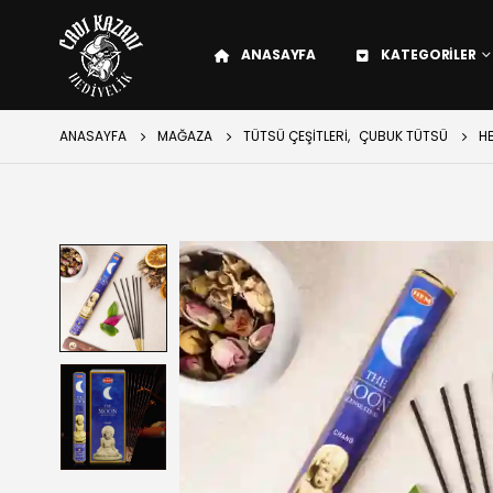
ANASAYFA
KATEGORILER
ANASAYFA
MAĞAZA
TÜTSÜ ÇEŞITLERI
,
ÇUBUK TÜTSÜ
H