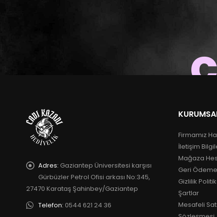
c
KURUMSA
Firmamız Ha
İletişim Bilgil
Mağaza He
Adres:
Gaziantep Üniversitesi karşısı
Geri Ödeme
Gürbüzler Petrol Ofisi arkası No:345,
Gizlilik Politi
27470 Karataş Şahinbey/Gaziantep
Şartlar
Mesafeli Sat
Telefon:
0544 621 24 36
Sözleşmesi