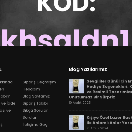
KOD:
khsgldn
300 TL VE ÜZERİ ALIŞVERİŞLERDE GEÇERLİDİR
L
Blog Yazılarımız
Sevgililer Günü İçin E
kkında
Sipariş Geçmişim
Hediye Seçenekleri: K
eri
Hesabım
ve Resimli Tasarımla
sabım
Blog Sayfamız
Unutulmaz Bir Sürpriz
 ve İade
Sipariş Takibi
10 Aralık 2025
kası ve
Sıkça Sorulan
Sorular
Kişiye Özel Lazer Bask
ile Anlamlı Anlar Yara
ış
İletişime Geç
21 Aralık 2024