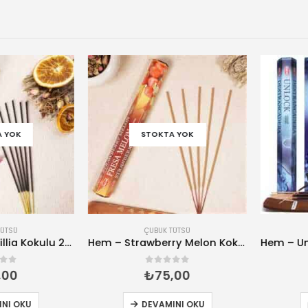
OK
STOKTA YOK
SÜ
ÇUBUK TÜTSÜ
Hem – Rose Vanillia Kokulu 20 Çubuk Tütsü
Hem – Strawberry Melon Kokulu 20 Çubuk Tütsü
rinden
0
5 üzerinden
0
₺
75,00
 OKU
DEVAMINI OKU