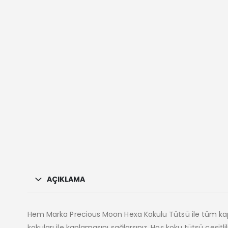
AÇIKLAMA
Hem Marka Precious Moon Hexa Kokulu Tütsü ile tüm kapalı v
kokuları ile kaplamasını sağlarsınız. Hoş koku tütsü çeşitlil