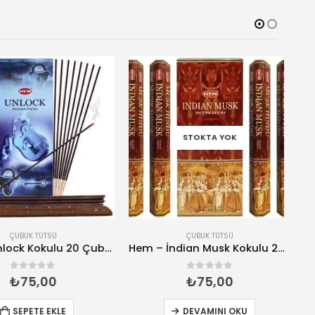
STOKTA YOK
ÇUBUK TÜTSÜ
ÇUBUK TÜTSÜ
Hem – Unlock Kokulu 20 Çubuk Tütsü
Hem – İndian Musk Kokulu 20 Çubuk Tütsü
0
5 üzerinden
0
5 üzerinden
₺
75,00
₺
75,00
SEPETE EKLE
DEVAMINI OKU