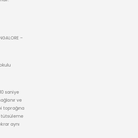
ANGALORE –
okulu
10 saniye
sağlanır ve
bi toprağına
e tütsüleme
ekrar aynı