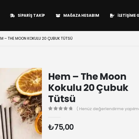
SIPARIŞ TAKIP
MAĞAZA HESABIM
İLETIŞIME 
EM – THE MOON KOKULU 20 ÇUBUK TÜTSÜ
Hem – The Moon
Kokulu 20 Çubuk
Tütsü
( Henüz değerlendirme yapılma
0
₺
75,00