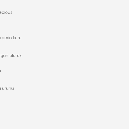
ecious
 serin kuru
ygun olarak
n
a ürünü