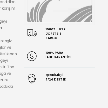
lendirilen
r karışım
ngeyi
la
1000TL ÜZERİ
ÜCRETSİZ
KARGO
arengiz
ğlar ve
100% PARA
tütsülenen
İADE GARANTİSİ
ngeyi
ilir. The
oga ve
ÇEVRİMİÇİ
uzuru
7/24 DESTEK
katkıda