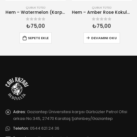
ÇUBUK TÜTSÜ
ÇUBUK TÜTSÜ
Hem – Watermelon (Karpuz) Kokulu 20 Çubuk Tütsü
Hem – Amber Rose Kokulu 20 Çubuk Tütsü
₺
75,00
₺
75,00
0
5 üzerinden
0
5 üzerinden
SEPETE EKLE
DEVAMINI OKU
Adres:
Gaziantep Üniversitesi karşısı Gürbüzler Petrol Ofisi
arkası No:345, 27470 Karataş Şahinbey/Gaziantep
Telefon:
0544 621 24 36