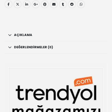
Kokulu
20
Çubuk
Tütsü
quantity
AÇIKLAMA
DEĞERLENDIRMELER (0)