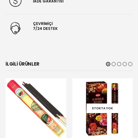
İADE GARANTİSİ
ÇEVRİMİÇİ
7/24 DESTEK
İLGILI ÜRÜNLER
STOKTA YOK