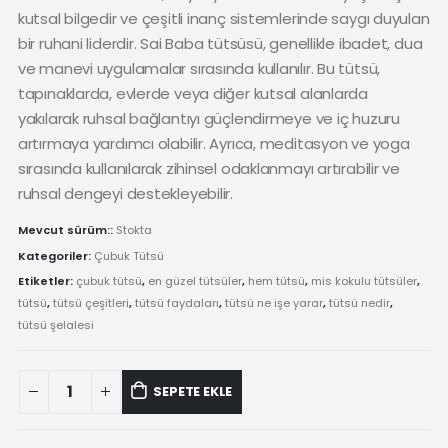
kutsal bilgedir ve çeşitli inanç sistemlerinde saygı duyulan
bir ruhani liderdir. Sai Baba tütsüsü, genellikle ibadet, dua
ve manevi uygulamalar sırasında kullanılır. Bu tütsü,
tapınaklarda, evlerde veya diğer kutsal alanlarda
yakılarak ruhsal bağlantıyı güçlendirmeye ve iç huzuru
artırmaya yardımcı olabilir. Ayrıca, meditasyon ve yoga
sırasında kullanılarak zihinsel odaklanmayı artırabilir ve
ruhsal dengeyi destekleyebilir.
Mevcut sürüm::
Stokta
Kategoriler:
Çubuk Tütsü
Etiketler:
çubuk tütsü
,
en güzel tütsüler
,
hem tütsü
,
mis kokulu tütsüler
,
tütsü
,
tütsü çeşitleri
,
tütsü faydaları
,
tütsü ne işe yarar
,
tütsü nedir
,
tütsü şelalesi
Hem
SEPETE EKLE
-
Sai
Baba