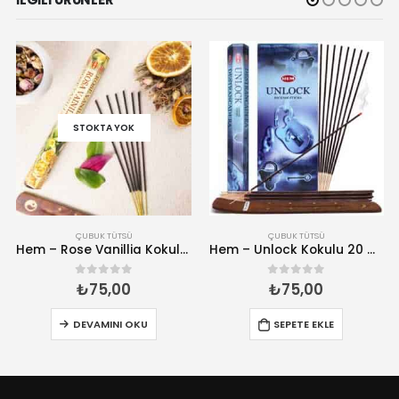
STOKTA YOK
ÇUBUK TÜTSÜ
ÇUBUK TÜTSÜ
Hem – Rose Vanillia Kokulu 20 Çubuk Tütsü
Hem – Unlock Kokulu 20 Çubuk Tütsü
₺
75,00
₺
75,00
0
5 üzerinden
0
5 üzerinden
DEVAMINI OKU
SEPETE EKLE