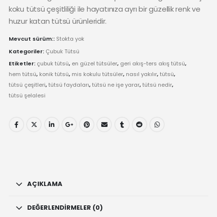
koku tütsü çeşitliliği ile hayatınıza ayrı bir güzellik renk ve
huzur katan tütsü ürünleridir.
Mevcut sürüm::
Stokta yok
Kategoriler:
Çubuk Tütsü
Etiketler:
çubuk tütsü
,
en güzel tütsüler
,
geri akış-ters akış tütsü
,
hem tütsü
,
konik tütsü
,
mis kokulu tütsüler
,
nasıl yakılır
,
tütsü
,
tütsü çeşitleri
,
tütsü faydaları
,
tütsü ne işe yarar
,
tütsü nedir
,
tütsü şelalesi
AÇIKLAMA
DEĞERLENDIRMELER (0)